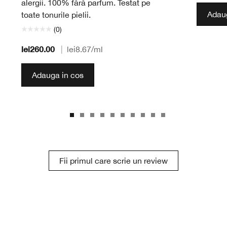
alergii. 100% fără parfum. Testat pe
Adaug
toate tonurile pielii.
(0)
lei260.00
|
lei8.67
/ml
Adauga in cos
Fii primul care scrie un review