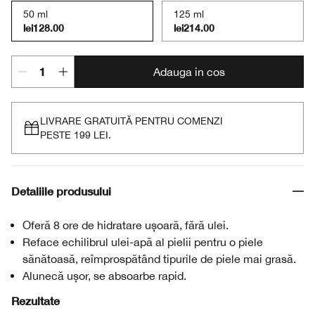
50 ml
125 ml
lei128.00
lei214.00
Adauga in cos
LIVRARE GRATUITĂ PENTRU COMENZI
PESTE 199 LEI.
Detaliile produsului
Oferă 8 ore de hidratare ușoară, fără ulei.
Reface echilibrul ulei-apă al pielii pentru o piele
sănătoasă, reîmprospătând tipurile de piele mai grasă.
Alunecă ușor, se absoarbe rapid.
Rezultate