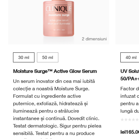
2 dimensiuni
30 ml
50 ml
40 ml
Moisture Surge™ Active Glow Serum
UV Solu
50/PA+
Un serum inovator din cea mai iubită
colecție a noastră Moisture Surge.
Factor de
Formulat cu ingrediente active
infuzat c
puternice, exfoliază, hidratează și
pentru a
iluminează pentru o strălucire
lungă du
instantanee și continuă. Dovedit clinic.
Testat dermatologic. Sigur pentru pielea
lei165.0
sensibilă. Testat pentru a nu produce