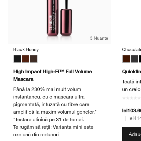
3 Nuante
Black Honey
Chocolat
Black
Black Honey
Black/Brown
Chocola
Inte
I
High Impact High-Fi™ Full Volume
Quickli
Mascara
Toată int
Până la 230% mai mult volum
un creio
instantaneu, cu o mascara ultra-
pigmentată, infuzată cu fibre care
lei103.
amplifică la maxim volumul genelor.*
|
lei41
*Testare clinică pe 31 de femei.
Te rugăm să reții: Varianta mini este
Adaug
exclusă din reduceri