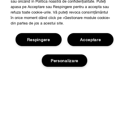
sau oricând în Politica noastră de confidențialitate. Puteți
apasa pe Acceptare sau Respingere pentru a accepta sau
refuza toate cookie-urile. Vă puteți revoca consimțământul
în orice moment dând click pe «Gestionare module cookie»
din partea de jos a acestui site.
Respingere
Acceptare
Shop
Personalizare
Localizeaza un magazin
Despre
Smart Rewards
Filozofia Clinique
Stoc epuizat
Oferte
Informatii Legale
Retururi si Schimburi
Confidențialitate și termeni
Informatii livrare
Politica de confidentialitate
FAQ