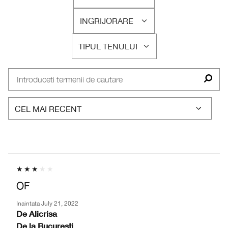
FILTRAȚI
RECENZIILE
INGRIJORARE
DUPĂ
FILTRAȚI
VARSTA
RECENZIILE
TIPUL TENULUI
DUPĂ
FILTRAȚI
INGRIJORARE
RECENZIILE
DUPĂ
TIPUL
TENULUI
OF
Inaintata
July 21, 2022
De
Alicrisa
De la
Bucuresti