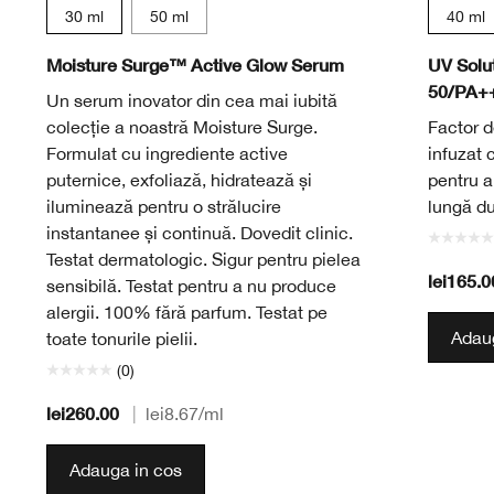
30 ml
50 ml
40 ml
Moisture Surge™ Active Glow Serum
UV Solu
50/PA+
Un serum inovator din cea mai iubită
colecție a noastră Moisture Surge.
Factor de
Formulat cu ingrediente active
infuzat c
puternice, exfoliază, hidratează și
pentru a
iluminează pentru o strălucire
lungă du
instantanee și continuă. Dovedit clinic.
Testat dermatologic. Sigur pentru pielea
lei165.0
sensibilă. Testat pentru a nu produce
alergii. 100% fără parfum. Testat pe
Adaug
toate tonurile pielii.
(0)
lei260.00
|
lei8.67
/ml
Adauga in cos