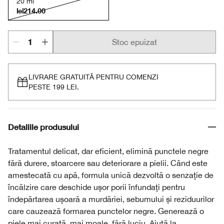
20 ml
lei214.00
Stoc epuizat
LIVRARE GRATUITĂ PENTRU COMENZI
PESTE 199 LEI.
Detaliile produsului
Tratamentul delicat, dar eficient, elimină punctele negre
fără durere, stoarcere sau deteriorare a pielii. Când este
amestecată cu apă, formula unică dezvoltă o senzație de
încălzire care deschide ușor porii înfundați pentru
îndepărtarea ușoară a murdăriei, sebumului și reziduurilor
care cauzează formarea punctelor negre. Generează o
piele mai curată, mai moale, fără luciu. Ajută la