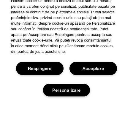
Folosim cookie-uri pentru a analiza traficul site-ului nostru,
pentru a vă oferi conținut personalizat, publicitate bazată pe
interese și conținut de pe platformele sociale. Puteți selecta
preferințele dvs. privind cookie-urile sau puteți obține mai
multe informații despre cookie-uri apasand pe Personalizare
sau oricând în Politica noastră de confidențialitate. Puteți
apasa pe Acceptare sau Respingere pentru a accepta sau
refuza toate cookie-urile. Vă puteți revoca consimțământul
în orice moment dând click pe «Gestionare module cookie»
din partea de jos a acestui site.
Respingere
Acceptare
Personalizare
Shop
Localizeaza un magazin
Despre
Smart Rewards
Stoc epuizat
Filozofia Clinique
Oferte
Informatii Legale