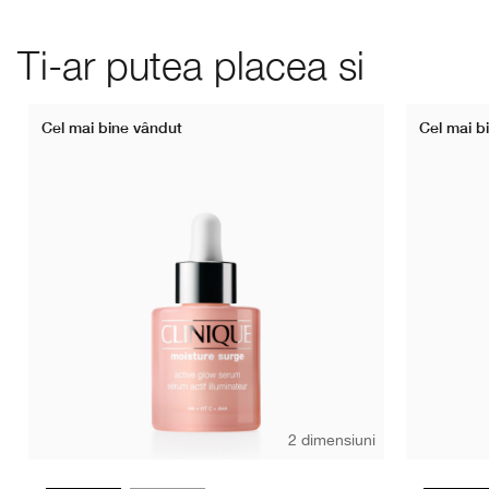
Ti-ar putea placea si
Cel mai bine vândut
Cel mai b
2 dimensiuni