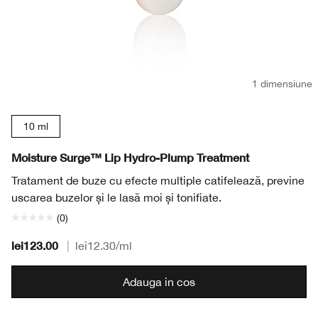
1 dimensiune
10 ml
Moisture Surge™ Lip Hydro-Plump Treatment
Tratament de buze cu efecte multiple catifelează, previne
uscarea buzelor și le lasă moi și tonifiate.
(0)
lei123.00
|
lei12.30
/ml
Adauga in cos