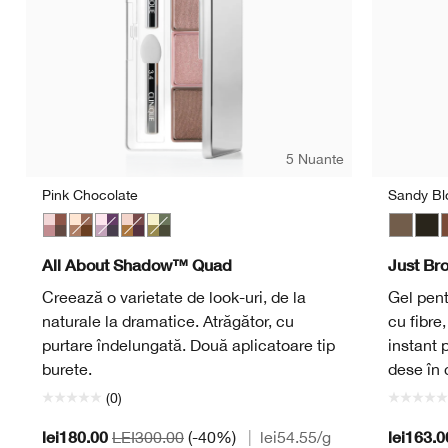
5 Nuante
Pink Chocolate
Sandy Bl
Pink Chocolate
Teddy Bear
Going Steady
Morning Java
On Safari
Sandy B
Ebo
A
All About Shadow™ Quad
Just Br
Creează o varietate de look-uri, de la
Gel pent
naturale la dramatice. Atrăgător, cu
cu fibre
purtare îndelungată. Două aplicatoare tip
instant 
burete.
dese în
(0)
lei180.00
lei163.0
LEI300.00
(-40%)
|
lei54.55
/g