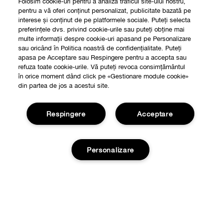
Folosim cookie-uri pentru a analiza traficul site-ului nostru,
pentru a vă oferi conținut personalizat, publicitate bazată pe
interese și conținut de pe platformele sociale. Puteți selecta
preferințele dvs. privind cookie-urile sau puteți obține mai
multe informații despre cookie-uri apasand pe Personalizare
sau oricând în Politica noastră de confidențialitate. Puteți
apasa pe Acceptare sau Respingere pentru a accepta sau
refuza toate cookie-urile. Vă puteți revoca consimțământul
în orice moment dând click pe «Gestionare module cookie»
din partea de jos a acestui site.
Respingere
Acceptare
Shop
Personalizare
Localizeaza un magazin
Despre
Smart Rewards
Adauga in cos
Filozofia Clinique
Oferte
Informatii Legale