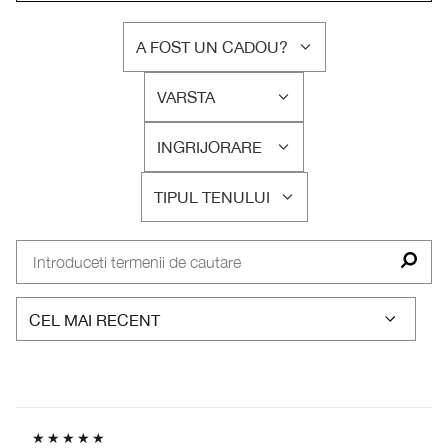
A FOST UN CADOU?
FILTRAȚI
RECENZIILE
VARSTA
DUPĂ
FILTRAȚI
A
RECENZIILE
FOST
INGRIJORARE
DUPĂ
FILTRAȚI
UN
VARSTA
RECENZIILE
CADOU?
TIPUL TENULUI
DUPĂ
FILTRAȚI
INGRIJORARE
RECENZIILE
DUPĂ
TIPUL
TENULUI