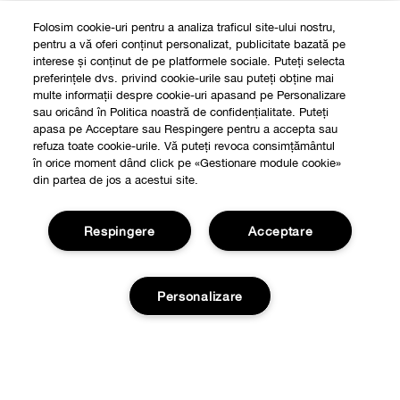
Folosim cookie-uri pentru a analiza traficul site-ului nostru,
pentru a vă oferi conținut personalizat, publicitate bazată pe
interese și conținut de pe platformele sociale. Puteți selecta
preferințele dvs. privind cookie-urile sau puteți obține mai
multe informații despre cookie-uri apasand pe Personalizare
sau oricând în Politica noastră de confidențialitate. Puteți
apasa pe Acceptare sau Respingere pentru a accepta sau
refuza toate cookie-urile. Vă puteți revoca consimțământul
în orice moment dând click pe «Gestionare module cookie»
din partea de jos a acestui site.
Respingere
Acceptare
Personalizare
Shop
Localizeaza un magazin
Despre
Smart Rewards
Stoc epuizat
Filozofia Clinique