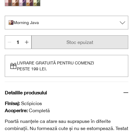
Pink Chocolate
Teddy Bear
Going Steady
Morning Java
On Safari
Morning Java
Stoc epuizat
LIVRARE GRATUITĂ PENTRU COMENZI
PESTE 199 LEI.
Detaliile produsului
Finisaj:
Sclipicios
Acoperire:
Completă
Poartă nuanțele ca atare sau suprapuse în diferite
combinații. Nu formează cute și nu se estompează. Testat