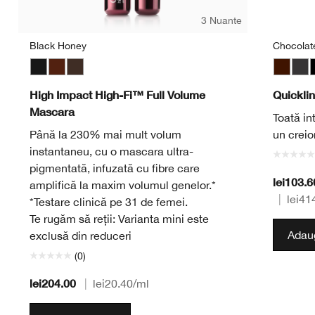
3 Nuante
Black Honey
Chocolat
Black
Black Honey
Black/Brown
Chocola
Inte
I
High Impact High-Fi™ Full Volume
Quickli
Mascara
Toată int
Până la 230% mai mult volum
un creio
instantaneu, cu o mascara ultra-
pigmentată, infuzată cu fibre care
lei103.
amplifică la maxim volumul genelor.*
|
lei41
*Testare clinică pe 31 de femei.
Te rugăm să reții: Varianta mini este
Adaug
exclusă din reduceri
(0)
lei204.00
|
lei20.40
/ml