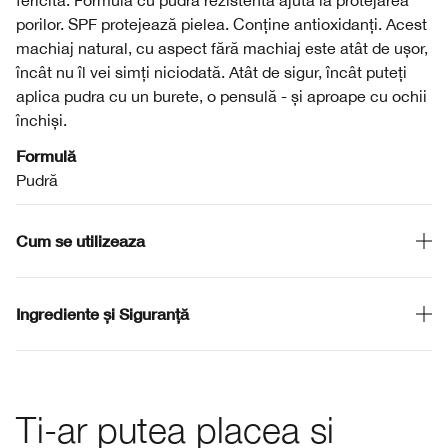
fericită. Formula cu pudră rezistentă ajută la protejarea
porilor. SPF protejează pielea. Conține antioxidanți. Acest
machiaj natural, cu aspect fără machiaj este atât de ușor,
încât nu îl vei simți niciodată. Atât de sigur, încât puteți
aplica pudra cu un burete, o pensulă - și aproape cu ochii
închiși.
Formulă
Pudră
Cum se utilizeaza
Ingrediente și Siguranță
Ti-ar putea placea si