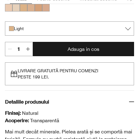
Fair
Neutral Fair
Light
Neutral
Medium
Deep
Light
Adauga in cos
LIVRARE GRATUITĂ PENTRU COMENZI
PESTE 199 LEI.
Detaliile produsului
Finisaj:
Natural
Acoperire:
Transparentă
Mai mult decât minerale. Pielea arată și se comportă mai