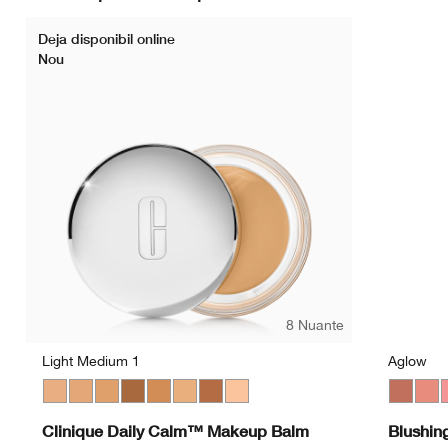
Deja disponibil online
Nou
8 Nuante
Light Medium 1
Aglow
Light Medium 1
Light Medium 3
Medium
Deep 2
Medium Deep
Light Medium 2
Deep 1
Light
Aglow
Bash
P
Clinique Daily Calm™ Makeup Balm
Blushin