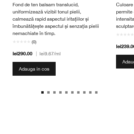
Fond de ten balsam translucid,
Culoare 
uniformizează vizibil tonul pielii,
permite 
calmează rapid aspectul iritațiilor și
intensit
îmbunătățește aspectul și senzația pielii
sculptar
nemachiate în timp.
(0)
lei239.0
lei290.00
|
lei9.67
/ml
Adaug
Adauga in cos