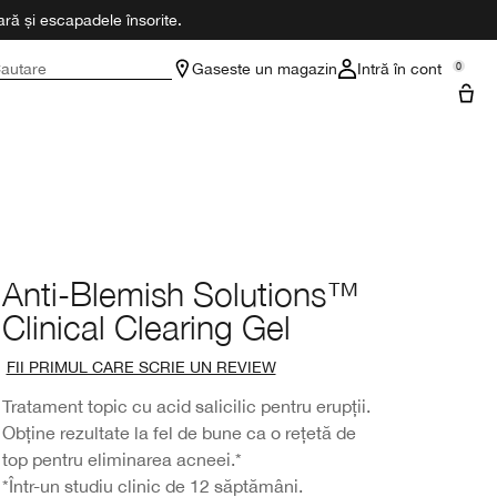
ră și escapadele însorite.
autare
Gaseste un magazin
Intră în cont
0
Anti-Blemish Solutions™
Clinical Clearing Gel
FII PRIMUL CARE SCRIE UN REVIEW
Tratament topic cu acid salicilic pentru erupții.
Obține rezultate la fel de bune ca o rețetă de
top pentru eliminarea acneei.*
*Într-un studiu clinic de 12 săptămâni.