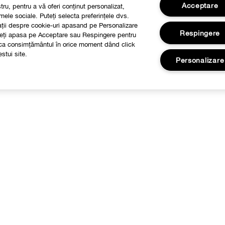
Acceptare
stru, pentru a vă oferi conținut personalizat,
mele sociale. Puteți selecta preferințele dvs.
mații despre cookie-uri apasand pe Personalizare
Respingere
Puteți apasa pe Acceptare sau Respingere pentru
voca consimțământul în orice moment dând click
stui site.
Personalizare
Despre
Informatii Legale
ilozofia Clinique
Retururi si Schimburi
Informatii livrare
FAQ
Contacta Producătorul
Chat live