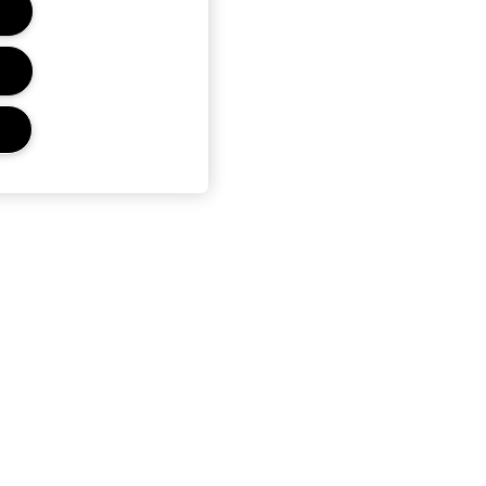
Confidențialitate și termeni
Politica de confidentialitate
Termeni si conditii
Termeni de vanzare
Administrează cooki-urile
website-ului