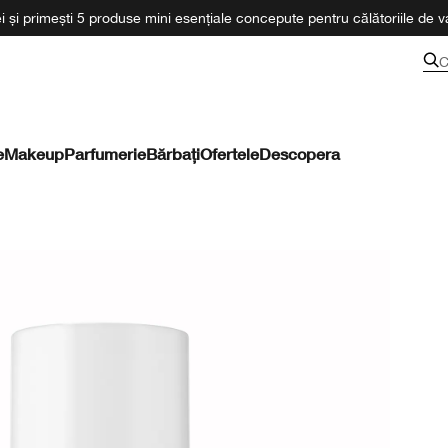
 și primești 5 produse mini esențiale concepute pentru călătoriile de va
C
e
Makeup
Parfumerie
Bărbați
Ofertele
Descopera