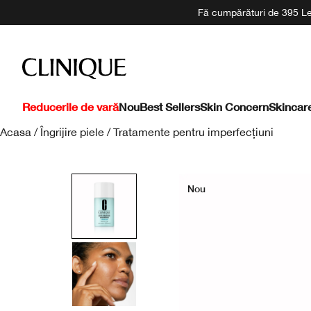
Fă cumpărături de 395 Lei
Reducerile de vară
Nou
Best Sellers
Skin Concern
Skincar
Acasa
/
Îngrijire piele
/
Tratamente pentru imperfecțiuni
Nou