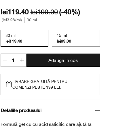
lei119.40
lei199.00
(-40%)
lei3.98
/ml
30 ml
30 ml
15 ml
lei119.40
lei69.00
Adauga in cos
LIVRARE GRATUITĂ PENTRU
COMENZI PESTE 199 LEI.
Detaliile produsului
Formulă gel cu cu acid salicilic care ajută la