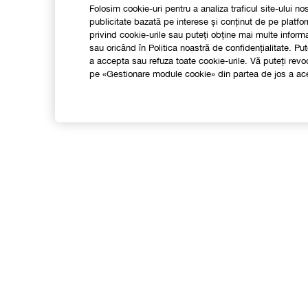
Folosim cookie-uri pentru a analiza traficul site-ului no
publicitate bazată pe interese și conținut de pe platfor
privind cookie-urile sau puteți obține mai multe infor
sau oricând în Politica noastră de confidențialitate. 
a accepta sau refuza toate cookie-urile. Vă puteți re
pe «Gestionare module cookie» din partea de jos a ace
Shop
Localizeaza un magazin
F
Smart Rewards
Oferte