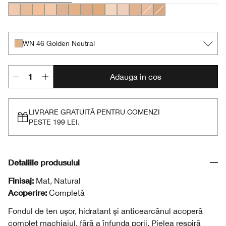
CN 10 Alabaster
CN 18 Cream Whip
CN 20 Fair
CN 32 Buttermilk
CN 40 Cream Chamois
WN 46 Golden Neutral
CN 52 Neutral
CN 58 Honey
CN 08 Linen
CN 02 Breeze
WN 38 Sesame
CN 28 Ivory
CN 70 Vanilla
WN 46 Golden Neutral
Adauga in cos
LIVRARE GRATUITĂ PENTRU COMENZI
PESTE 199 LEI.
Detaliile produsului
Finisaj:
Mat, Natural
Acoperire:
Completă
Fondul de ten ușor, hidratant și anticearcănul acoperă
complet machiajul, fără a înfunda porii. Pielea respiră