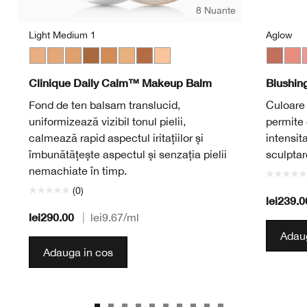
8 Nuante
Light Medium 1
Aglow
Light Medium 1
Light Medium 3
Medium
Deep 2
Medium Deep
Light Medium 2
Deep 1
Light
Aglow
Bash
P
Clinique Daily Calm™ Makeup Balm
Blushin
Fond de ten balsam translucid,
Culoare 
uniformizează vizibil tonul pielii,
permite 
calmează rapid aspectul iritațiilor și
intensit
îmbunătățește aspectul și senzația pielii
sculptar
nemachiate în timp.
(0)
lei239.0
lei290.00
|
lei9.67
/ml
Adaug
Adauga in cos