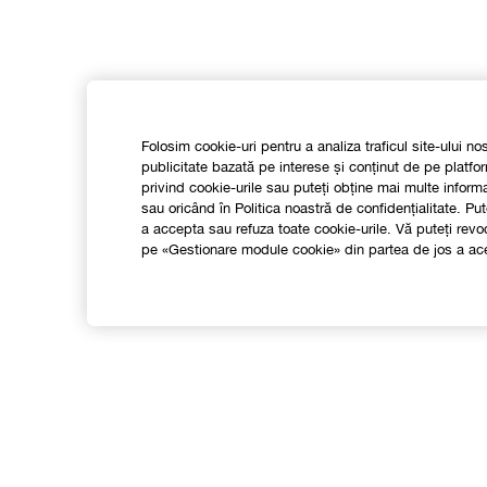
Folosim cookie-uri pentru a analiza traficul site-ului no
publicitate bazată pe interese și conținut de pe platfor
privind cookie-urile sau puteți obține mai multe infor
sau oricând în Politica noastră de confidențialitate. 
a accepta sau refuza toate cookie-urile. Vă puteți re
pe «Gestionare module cookie» din partea de jos a ace
Shop
Localizeaza un magazin
F
Smart Rewards