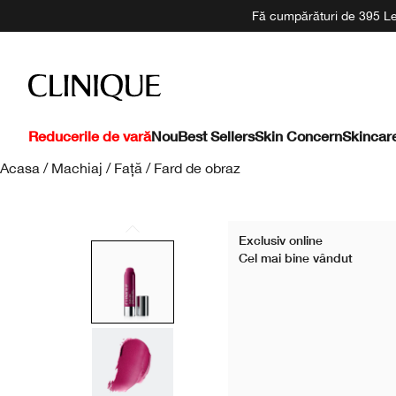
Fă cumpărături de 395 Lei
Reducerile de vară
Nou
Best Sellers
Skin Concern
Skincar
Acasa
/
Machiaj
/
Față
/
Fard de obraz
Exclusiv online
Cel mai bine vândut