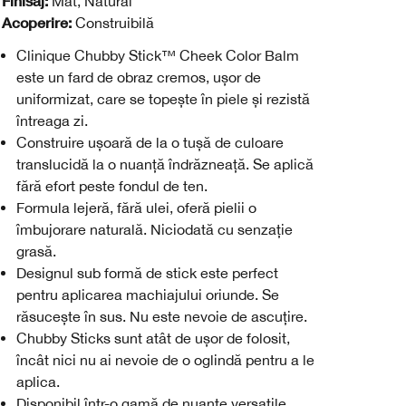
Finisaj:
Mat, Natural
Acoperire:
Construibilă
Clinique Chubby Stick™ Cheek Color Balm
este un fard de obraz cremos, ușor de
uniformizat, care se topește în piele și rezistă
întreaga zi.
Construire ușoară de la o tușă de culoare
translucidă la o nuanță îndrăzneață. Se aplică
fără efort peste fondul de ten.
Formula lejeră, fără ulei, oferă pielii o
îmbujorare naturală. Niciodată cu senzație
grasă.
Designul sub formă de stick este perfect
pentru aplicarea machiajului oriunde. Se
răsucește în sus. Nu este nevoie de ascuțire.
Chubby Sticks sunt atât de ușor de folosit,
încât nici nu ai nevoie de o oglindă pentru a le
aplica.
Disponibil într-o gamă de nuanțe versatile.