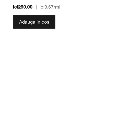
lei290.00
|
lei9.67
/ml
Adauga in cos