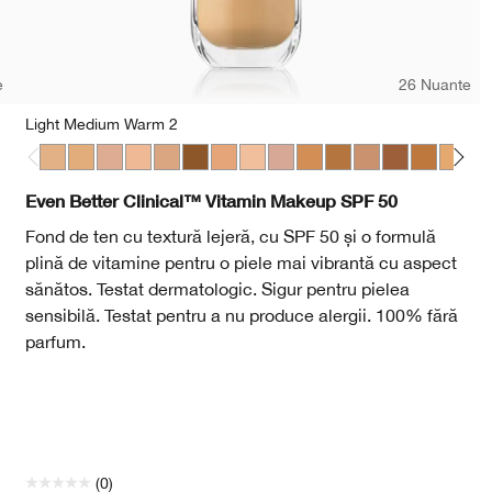
e
26 Nuante
Light Medium Warm 2
Light Medium Warm 2
Medium Cool 2
Light Medium Cool 2
Light Medium Warm 1
Light Medium Cool 3
Deep Warm 2
Light Medium Cool 4
Light Cool 3
Light Medium Cool 5
Medium Warm 3
Medium Deep Warm 
Medium Cool 4
Medium Deep
Medium D
Mediu
Dee
Even Better Clinical™ Vitamin Makeup SPF 50
Fond de ten cu textură lejeră, cu SPF 50 și o formulă
plină de vitamine pentru o piele mai vibrantă cu aspect
sănătos. Testat dermatologic. Sigur pentru pielea
sensibilă. Testat pentru a nu produce alergii. 100% fără
parfum.
(0)