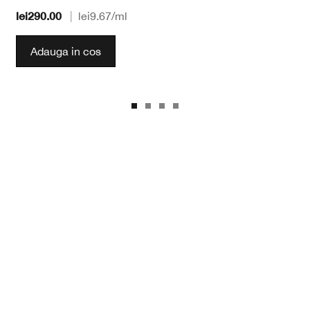
lei290.00
|
lei9.67
/ml
Adauga in cos