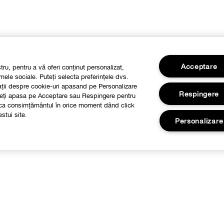
Acceptare
stru, pentru a vă oferi conținut personalizat,
mele sociale. Puteți selecta preferințele dvs.
mații despre cookie-uri apasand pe Personalizare
Respingere
Puteți apasa pe Acceptare sau Respingere pentru
voca consimțământul în orice moment dând click
stui site.
Personalizare
Despre
Informatii Legale
ilozofia Clinique
Retururi si Schimburi
Informatii livrare