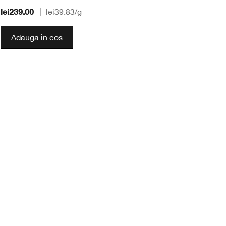
lei239.00
le
|
lei39.83
/g
Adauga in cos