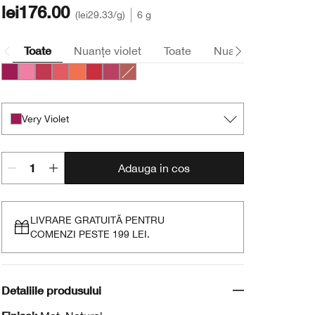
lei176.00
lei29.33
/g
6 g
Toate
Nuanțe violet
Toate
Nuanțe roz
Nud
Very Violet
Poppin’ Pink
Roly Poly Rosy
Grandest Guava
Plenty O’ Papaya
Ramp’d Up Rouge
Plumped Up Peony
Amp’d Up Apple
Very Violet
Adauga in cos
LIVRARE GRATUITĂ PENTRU
COMENZI PESTE 199 LEI.
Detaliile produsului