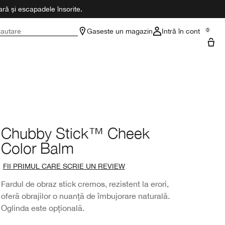
ră și escapadele însorite.
autare
Gaseste un magazin
Intră în cont
0
Chubby Stick™ Cheek
Color Balm
FII PRIMUL CARE SCRIE UN REVIEW
Fardul de obraz stick cremos, rezistent la erori,
oferă obrajilor o nuanță de îmbujorare naturală.
Oglinda este opțională.