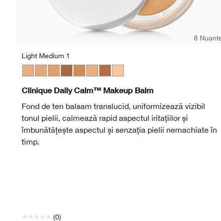
8 Nuant
Light Medium 1
Light Medium 1
Light Medium 3
Medium
Deep 2
Medium Deep
Light Medium 2
Deep 1
Light
Clinique Daily Calm™ Makeup Balm
Fond de ten balsam translucid, uniformizează vizibil
tonul pielii, calmează rapid aspectul iritațiilor și
îmbunătățește aspectul și senzația pielii nemachiate în
timp.
(0)