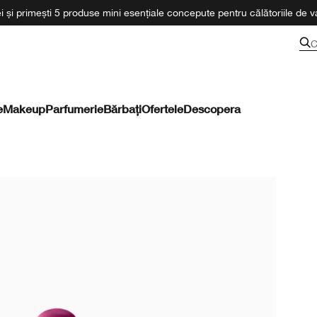
 și primești 5 produse mini esențiale concepute pentru călătoriile de va
C
e
Makeup
Parfumerie
Bărbați
Ofertele
Descopera