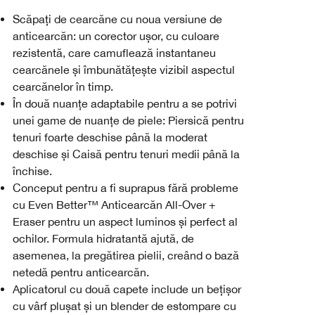
Scăpați de cearcăne cu noua versiune de
anticearcăn: un corector ușor, cu culoare
rezistentă, care camuflează instantaneu
cearcănele și îmbunătățește vizibil aspectul
cearcănelor în timp.
În două nuanțe adaptabile pentru a se potrivi
unei game de nuanțe de piele: Piersică pentru
tenuri foarte deschise până la moderat
deschise și Caisă pentru tenuri medii până la
închise.
Conceput pentru a fi suprapus fără probleme
cu Even Better™ Anticearcăn All-Over +
Eraser pentru un aspect luminos și perfect al
ochilor. Formula hidratantă ajută, de
asemenea, la pregătirea pielii, creând o bază
netedă pentru anticearcăn.
Aplicatorul cu două capete include un bețișor
cu vârf plușat și un blender de estompare cu