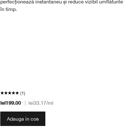
perfecționează instantaneu și reduce vizibil umflăturile
pe
în timp.
(1)
lei199.00
|
lei33.17
/ml
le
Adauga in cos