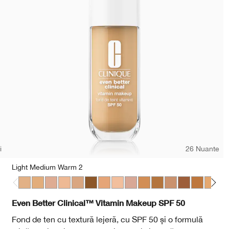
i
26 Nuante
Light Medium Warm 2
Light Medium Warm 2
Medium Cool 2
Light Medium Cool 2
Light Medium Warm 1
Light Medium Cool 3
Deep Warm 2
Light Medium Cool 4
Light Cool 3
Light Medium Cool 5
Medium Warm 3
Medium Deep Warm 
Medium Cool 4
Medium Deep
Medium D
Mediu
Dee
Even Better Clinical™ Vitamin Makeup SPF 50
Fond de ten cu textură lejeră, cu SPF 50 și o formulă