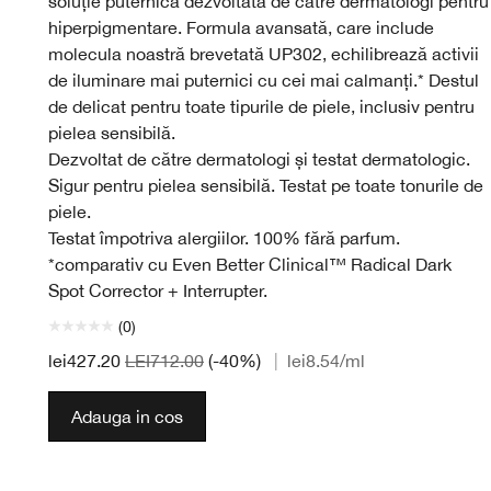
soluție puternică dezvoltată de către dermatologi pentru
hiperpigmentare. Formula avansată, care include
molecula noastră brevetată UP302, echilibrează activii
de iluminare mai puternici cu cei mai calmanți.* Destul
de delicat pentru toate tipurile de piele, inclusiv pentru
pielea sensibilă.
Dezvoltat de către dermatologi și testat dermatologic.
Sigur pentru pielea sensibilă. Testat pe toate tonurile de
piele.
Testat împotriva alergiilor. 100% fără parfum.
*comparativ cu Even Better Clinical™ Radical Dark
Spot Corrector + Interrupter.
(0)
lei427.20
LEI712.00
(-40%)
|
lei8.54
/ml
Adauga in cos