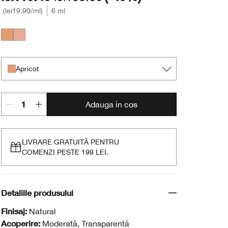
lei19.90
/ml
6 ml
Apricot
Peach
Apricot
Adauga in cos
LIVRARE GRATUITĂ PENTRU
COMENZI PESTE 199 LEI.
Detaliile produsului
Finisaj:
Natural
Acoperire:
Moderată, Transparentă