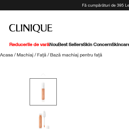
Fă cumpărături de 395 Lei
Reducerile de vară
Nou
Best Sellers
Skin Concern
Skincar
Acasa
/
Machiaj
/
Față
/
Bază machiaj pentru față