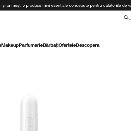
 și primești 5 produse mini esențiale concepute pentru călătoriile de va
C
e
Makeup
Parfumerie
Bărbați
Ofertele
Descopera