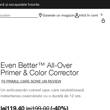
ră și escapadele însorite.
autare
Gaseste un magazin
Intră în cont
0
Even Better™ All-Over
Primer & Color Corrector
FII PRIMUL CARE SCRIE UN REVIEW
Un anticearcăn colorat ușor, care neutralizează
instantaneu cearcănele cu o durată de 12 ore.
lei119.40
lei199.00
(-40%)