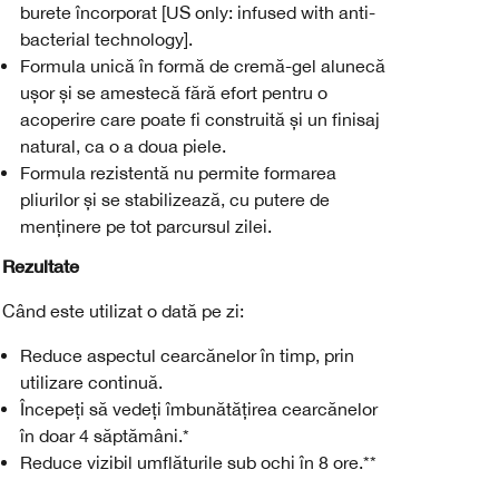
burete încorporat [US only: infused with anti-
bacterial technology].
Formula unică în formă de cremă-gel alunecă
ușor și se amestecă fără efort pentru o
acoperire care poate fi construită și un finisaj
natural, ca o a doua piele.
Formula rezistentă nu permite formarea
pliurilor și se stabilizează, cu putere de
menținere pe tot parcursul zilei.
Rezultate
Când este utilizat o dată pe zi:
Reduce aspectul cearcănelor în timp, prin
utilizare continuă.
Începeți să vedeți îmbunătățirea cearcănelor
în doar 4 săptămâni.*
Reduce vizibil umflăturile sub ochi în 8 ore.**