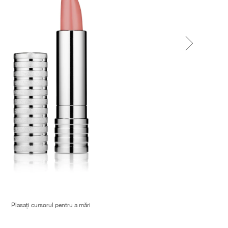
Plasați cursorul pentru a mări