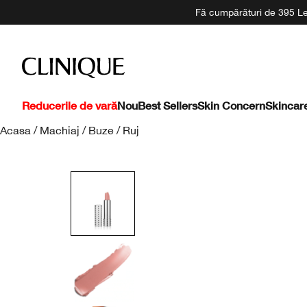
Fă cumpărături de 395 Lei
Reducerile de vară
Nou
Best Sellers
Skin Concern
Skincar
Acasa
/
Machiaj
/
Buze
/
Ruj