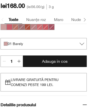
lei168.00
lei56.00
/g
3 g
Toate
Nuanțe roz
Maro
Nude
Nuanțe roșu
01 Barely
44 Raspberry Glace
06 Tenderheart
07 Blushing Nude
10 Berry Freeze
11 Sugared Maple
17 Strawberry Ice
23 All Heart
50 A Different Grape
01 Barely
Adauga in cos
LIVRARE GRATUITĂ PENTRU
COMENZI PESTE 199 LEI.
Detaliile produsului