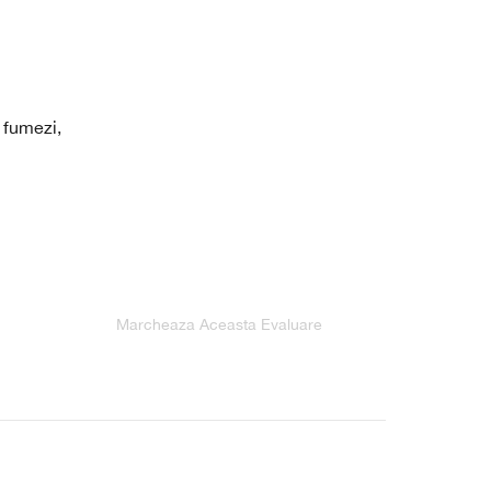
, fumezi,
Marcheaza Aceasta Evaluare