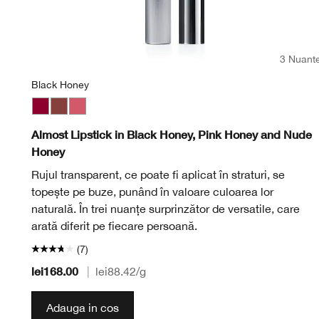
3 Nuant
Black Honey
Black Honey
Nude Honey
Pink Honey
Almost Lipstick in Black Honey, Pink Honey and Nude
Honey
Rujul transparent, ce poate fi aplicat în straturi, se
topește pe buze, punând în valoare culoarea lor
naturală. În trei nuanțe surprinzător de versatile, care
arată diferit pe fiecare persoană.
(7)
lei168.00
|
lei88.42
/g
Adauga in cos