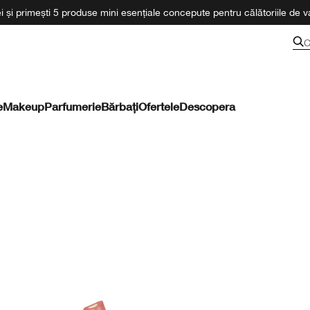
 și primești 5 produse mini esențiale concepute pentru călătoriile de va
C
e
Makeup
Parfumerie
Bărbați
Ofertele
Descopera