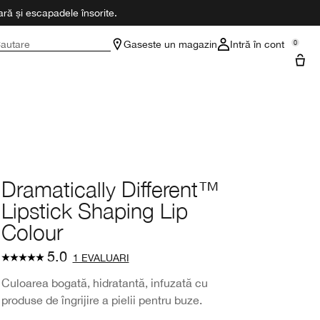
ră și escapadele însorite.
autare
Gaseste un magazin
Intră în cont
0
Dramatically Different™
Lipstick Shaping Lip
Colour
5.0
1 EVALUARI
Culoarea bogată, hidratantă, infuzată cu
produse de îngrijire a pielii pentru buze.