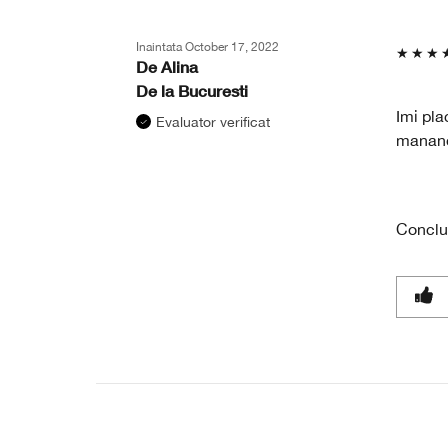
Inaintata
October 17, 2022
De
Alina
De la
Bucuresti
Imi pla
Evaluator verificat
mananci
Conclu