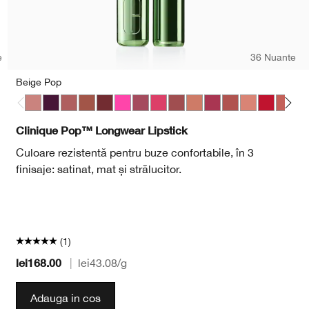
e
36 Nuante
Beige Pop
Beige Pop
Blackberry Pop
Blush Pop
Cappuccino Pop
Cola Pop
Confetti Pop
Cute Pop
Disco Pop
Fig Pop
Honey Pop
Love Pop
Mocha Pop
Nude Pop
Peppermi
Petal 
Po
Clinique Pop™ Longwear Lipstick
Culoare rezistentă pentru buze confortabile, în 3
finisaje: satinat, mat și strălucitor.
(1)
lei168.00
|
lei43.08
/g
Adauga in cos