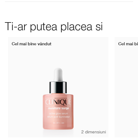
Ti-ar putea placea si
Cel mai bine vândut
Cel mai b
2 dimensiuni