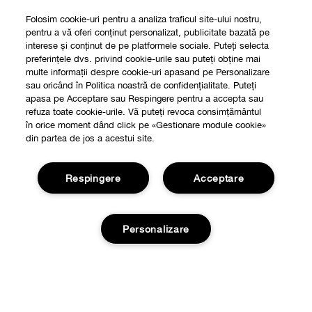
Folosim cookie-uri pentru a analiza traficul site-ului nostru,
pentru a vă oferi conținut personalizat, publicitate bazată pe
interese și conținut de pe platformele sociale. Puteți selecta
preferințele dvs. privind cookie-urile sau puteți obține mai
multe informații despre cookie-uri apasand pe Personalizare
sau oricând în Politica noastră de confidențialitate. Puteți
apasa pe Acceptare sau Respingere pentru a accepta sau
refuza toate cookie-urile. Vă puteți revoca consimțământul
în orice moment dând click pe «Gestionare module cookie»
din partea de jos a acestui site.
Respingere
Acceptare
Personalizare
Shop
Localizeaza un magazin
Despre
Smart Rewards
Stoc epuizat
Filozofia Clinique