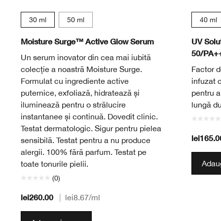
30 ml
50 ml
40 ml
Moisture Surge™ Active Glow Serum
UV Solu
50/PA+
Un serum inovator din cea mai iubită
colecție a noastră Moisture Surge.
Factor de
Formulat cu ingrediente active
infuzat c
puternice, exfoliază, hidratează și
pentru a
iluminează pentru o strălucire
lungă du
instantanee și continuă. Dovedit clinic.
Testat dermatologic. Sigur pentru pielea
lei165.0
sensibilă. Testat pentru a nu produce
alergii. 100% fără parfum. Testat pe
Adaug
toate tonurile pielii.
(0)
lei260.00
|
lei8.67
/ml