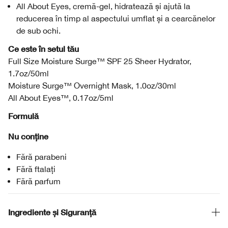
All About Eyes, cremă-gel, hidratează și ajută la
reducerea în timp al aspectului umflat și a cearcănelor
de sub ochi.
Ce este în setul tău
Full Size Moisture Surge™ SPF 25 Sheer Hydrator,
1.7oz/50ml
Moisture Surge™ Overnight Mask, 1.0oz/30ml
All About Eyes™, 0.17oz/5ml
Formulă
Nu conține
Fără parabeni
Fără ftalați
Fără parfum
Ingrediente și Siguranță