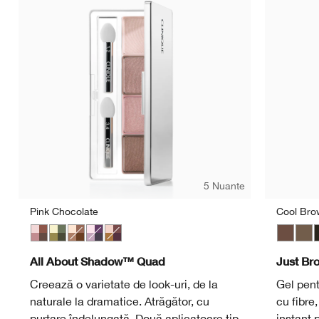
5 Nuante
Pink Chocolate
Cool Bro
Pink Chocolate
On Safari
Teddy Bear
Going Steady
Morning Java
Cool Br
Sand
E
All About Shadow™ Quad
Just Br
Creează o varietate de look-uri, de la
Gel pent
naturale la dramatice. Atrăgător, cu
cu fibre
purtare îndelungată. Două aplicatoare tip
instant 