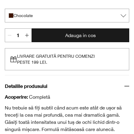
Chocolate
Intense Charcoal
Intense Ebony
Chocolate
Adauga in cos
LIVRARE GRATUITĂ PENTRU COMENZI
PESTE 199 LEI.
Detaliile produsului
Acoperire:
Completă
Nu trebuie să fiți subtil când acum este atât de ușor să
treceți la cea mai profundă, cea mai dramatică gamă.
Găsiți toată intensitatea unui tuș de ochi lichid dintr-o
singură mișcare. Formulă mătăsoasă care alunecă.