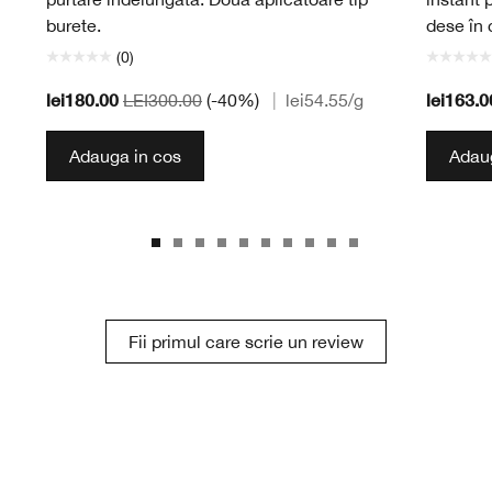
burete.
dese în
(0)
lei180.00
lei163.0
LEI300.00
(-40%)
|
lei54.55
/g
Adauga in cos
Adaug
Fii primul care scrie un review