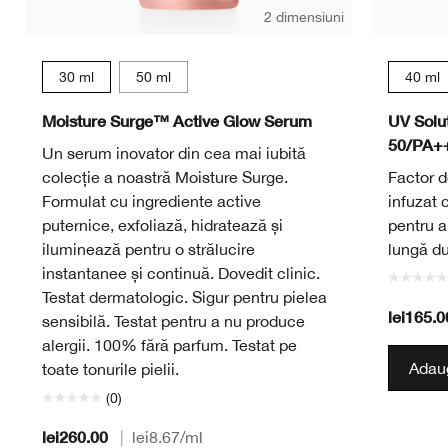
2 dimensiuni
30 ml
50 ml
40 ml
Moisture Surge™ Active Glow Serum
UV Solu
50/PA+
Un serum inovator din cea mai iubită
colecție a noastră Moisture Surge.
Factor de
Formulat cu ingrediente active
infuzat c
puternice, exfoliază, hidratează și
pentru a
iluminează pentru o strălucire
lungă du
instantanee și continuă. Dovedit clinic.
Testat dermatologic. Sigur pentru pielea
lei165.0
sensibilă. Testat pentru a nu produce
alergii. 100% fără parfum. Testat pe
Adaug
toate tonurile pielii.
(0)
lei260.00
|
lei8.67
/ml