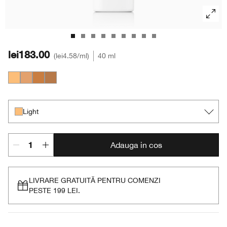
lei183.00
lei4.58
/ml
40 ml
Light
Medium
Medium Deep
Deep
Light
Adauga in cos
LIVRARE GRATUITĂ PENTRU COMENZI
PESTE 199 LEI.