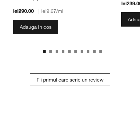
lei239.0
lei290.00
|
lei9.67
/ml
Adaug
Adauga in cos
Fii primul care scrie un review