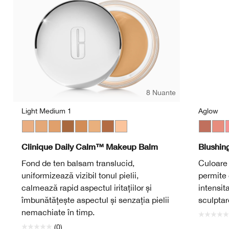
8 Nuante
Light Medium 1
Aglow
Light Medium 1
Light Medium 3
Medium
Deep 2
Medium Deep
Light Medium 2
Deep 1
Light
Aglow
Bash
P
Clinique Daily Calm™ Makeup Balm
Blushin
Fond de ten balsam translucid,
Culoare 
uniformizează vizibil tonul pielii,
permite 
calmează rapid aspectul iritațiilor și
intensit
îmbunătățește aspectul și senzația pielii
sculptar
nemachiate în timp.
(0)