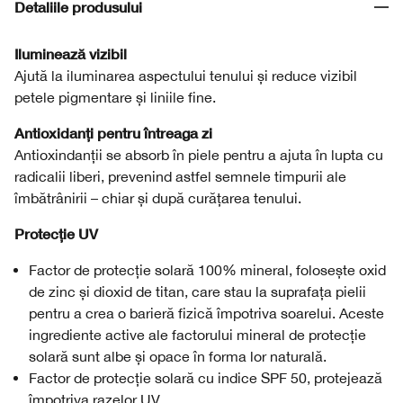
Detaliile produsului
Iluminează vizibil
Ajută la iluminarea aspectului tenului și reduce vizibil
petele pigmentare și liniile fine.
Antioxidanți pentru întreaga zi
Antioxindanții se absorb în piele pentru a ajuta în lupta cu
radicalii liberi, prevenind astfel semnele timpurii ale
îmbătrânirii – chiar și după curățarea tenului.
Protecție UV
Factor de protecție solară 100% mineral, folosește oxid
de zinc și dioxid de titan, care stau la suprafața pielii
pentru a crea o barieră fizică împotriva soarelui. Aceste
ingrediente active ale factorului mineral de protecție
solară sunt albe și opace în forma lor naturală.
Factor de protecție solară cu indice SPF 50, protejează
împotriva razelor UV.