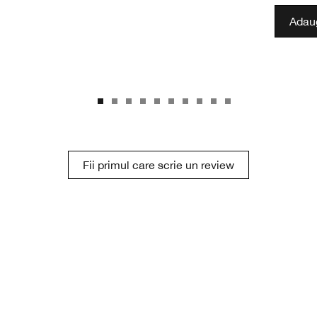
Adaug
Fii primul care scrie un review