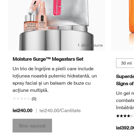
1 dimensiune
Moisture Surge™ Megastars Set
30 ml
Un trio de îngrijire a pielii care include
loțiunea noastră puternic hidratantă, un
Superde
spray facial și un balsam de buze cu
Signs of
acțiune multiplă.
Un gel 
(0)
combate
îmbătrâni
lei240.00
|
lei240.00
/Cantitate
Stoc epuizat
lei392.0