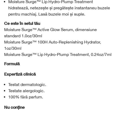
Moisture Surge™ Lip Hydro-Plump Treatment
hidratează, netezește și pregătește instantaneu buzele
pentru machiaj. Lasă buzele moi și suple.
Ce este în setul tău
Moisture Surge™ Active Glow Serum, dimensiune
standard 1.0oz/30ml
Moisture Surge™ 100H Auto-Replenishing Hydrator,
1oz/30ml
Moisture Surge™ Lip Hydro-Plump Treatment, 0.24oz/7ml
Formulă
Expertiză clinică
Testat dermatologic.
Testate alergologic.
100% fără parfum.
Nu conține