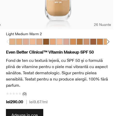
e
26 Nuante
Light Medium Warm 2
Light Medium Warm 2
Medium Cool 2
Light Medium Cool 2
Light Medium Warm 1
Light Medium Cool 3
Deep Warm 2
Light Medium Cool 4
Light Cool 3
Light Medium Cool 5
Medium Warm 3
Medium Deep Warm 
Medium Cool 4
Medium Deep
Medium D
Mediu
Dee
Even Better Clinical™ Vitamin Makeup SPF 50
Fond de ten cu textură lejeră, cu SPF 50 și o formulă
plină de vitamine pentru o piele mai vibrantă cu aspect
sănătos. Testat dermatologic. Sigur pentru pielea
sensibilă. Testat pentru a nu produce alergii. 100% fără
parfum.
(0)
lei290.00
|
lei9.67
/ml
Adauga in cos