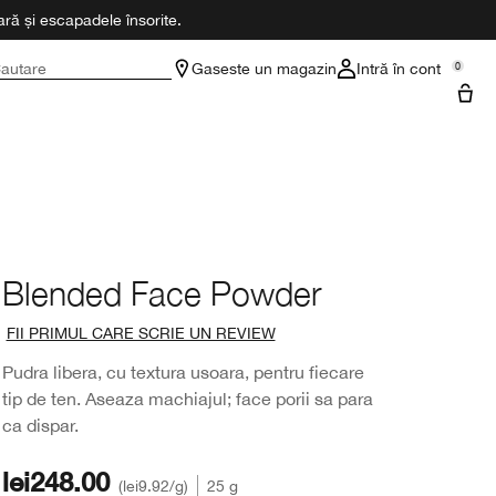
ră și escapadele însorite.
autare
Gaseste un magazin
Intră în cont
0
Blended Face Powder
FII PRIMUL CARE SCRIE UN REVIEW
Pudra libera, cu textura usoara, pentru fiecare
tip de ten. Aseaza machiajul; face porii sa para
ca dispar.
lei248.00
lei9.92
/g
25 g