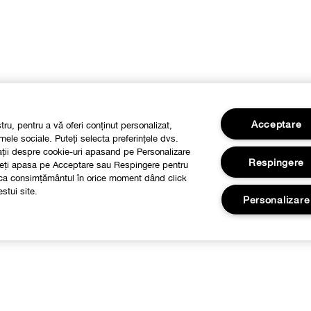
Acceptare
stru, pentru a vă oferi conținut personalizat,
mele sociale. Puteți selecta preferințele dvs.
mații despre cookie-uri apasand pe Personalizare
Respingere
Puteți apasa pe Acceptare sau Respingere pentru
voca consimțământul în orice moment dând click
stui site.
Personalizare
Despre
Informatii Legale