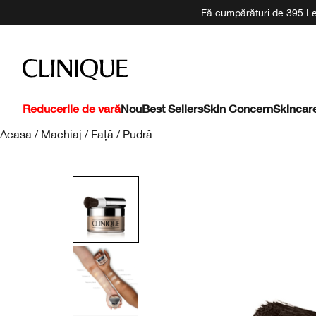
Fă cumpărături de 395 Lei
Reducerile de vară
Nou
Best Sellers
Skin Concern
Skincar
Acasa
/
Machiaj
/
Față
/
Pudră