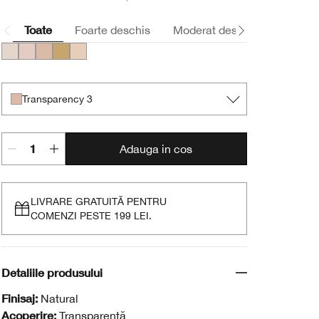
Toate
Foarte deschis
Moderat deschis
Mediu
Invisible Blend
Transparency 2
Transparency 3
Transparency 4
Transparency Neutral
Transparency 3
Adauga in cos
LIVRARE GRATUITĂ PENTRU
COMENZI PESTE 199 LEI.
Detaliile produsului
Finisaj:
Natural
Acoperire:
Transparentă