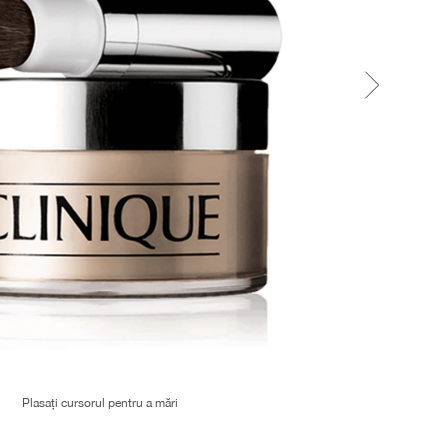
Plasați cursorul pentru a mări