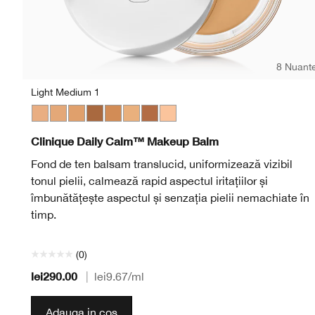
8 Nuant
Light Medium 1
Light Medium 1
Light Medium 3
Medium
Deep 2
Medium Deep
Light Medium 2
Deep 1
Light
Clinique Daily Calm™ Makeup Balm
Fond de ten balsam translucid, uniformizează vizibil
tonul pielii, calmează rapid aspectul iritațiilor și
îmbunătățește aspectul și senzația pielii nemachiate în
timp.
(0)
lei290.00
|
lei9.67
/ml
Adauga in cos