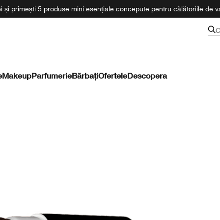
 și primești 5 produse mini esențiale concepute pentru călătoriile de va
C
e
Makeup
Parfumerie
Bărbați
Ofertele
Descopera