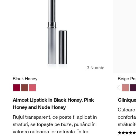
3 Nuante
Black Honey
Beige P
Black Honey
Nude Honey
Pink Honey
Beige
Bl
Almost Lipstick in Black Honey, Pink
Cliniqu
Honey and Nude Honey
Culoare 
Rujul transparent, ce poate fi aplicat în
confortab
straturi, se topește pe buze, punând în
strălucit
valoare culoarea lor naturală. În trei