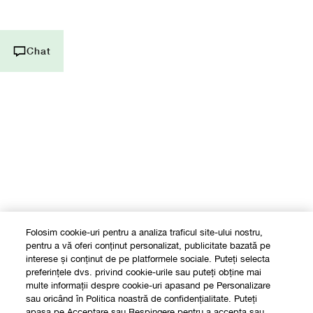
Sună-ne: +40316318127
Chat
Folosim cookie-uri pentru a analiza traficul site-ului nostru,
pentru a vă oferi conținut personalizat, publicitate bazată pe
interese și conținut de pe platformele sociale. Puteți selecta
preferințele dvs. privind cookie-urile sau puteți obține mai
multe informații despre cookie-uri apasand pe Personalizare
sau oricând în Politica noastră de confidențialitate. Puteți
apasa pe Acceptare sau Respingere pentru a accepta sau