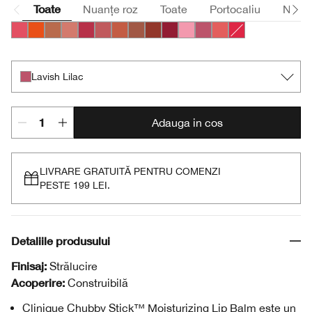
Toate
Nuanțe roz
Toate
Portocaliu
Nude
Bursting Blossom
Happiest Happy
Lots o’ Latte
Plushest Pink
Super Strawberry
Boundless Blush
Mega Melon
Whole Lotta Honey
Fuller Fig
Broadest Berry
Totally Tutu
Lavish Lilac
Mighty Mimosa
Chunky Cherry
Lavish Lilac
Adauga in cos
LIVRARE GRATUITĂ PENTRU COMENZI
PESTE 199 LEI.
Detaliile produsului
Finisaj:
Strălucire
Acoperire:
Construibilă
Clinique Chubby Stick™ Moisturizing Lip Balm este un