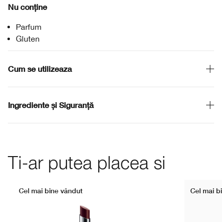
Nu conține
Parfum
Gluten
Cum se utilizeaza
Ingrediente și Siguranță
Ti-ar putea placea si
Cel mai bine vândut
Cel mai b