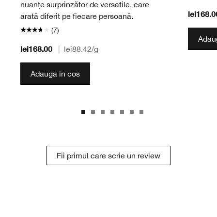
nuanțe surprinzător de versatile, care
lei168.0
arată diferit pe fiecare persoană.
(7)
Adaug
lei168.00
|
lei88.42
/g
Adauga in cos
Fii primul care scrie un review