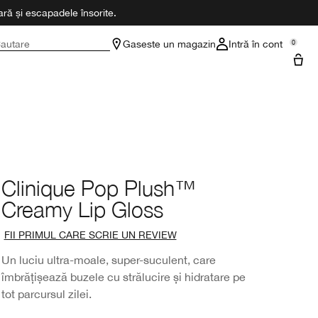
ră și escapadele însorite.
autare
Gaseste un magazin
Intră în cont
0
Clinique Pop Plush™
Creamy Lip Gloss
FII PRIMUL CARE SCRIE UN REVIEW
Un luciu ultra-moale, super-suculent, care
îmbrățișează buzele cu strălucire și hidratare pe
tot parcursul zilei.