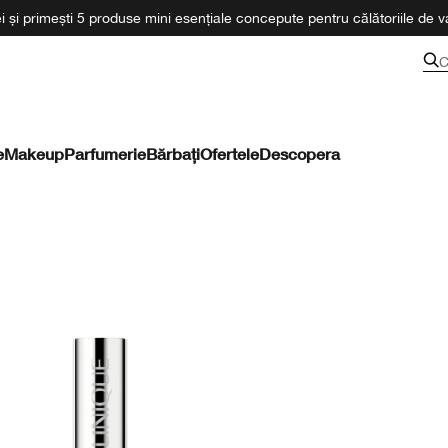
 și primești 5 produse mini esențiale concepute pentru călătoriile de va
C
e
Makeup
Parfumerie
Bărbați
Ofertele
Descopera