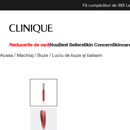
Fă cumpărături de 395 Lei
Reducerile de vară
Nou
Best Sellers
Skin Concern
Skincar
Acasa
/
Machiaj
/
Buze
/
Luciu de buze și balsam