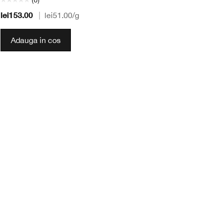
lei153.00
le
|
lei51.00
/g
Adauga in cos