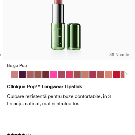
e
36 Nuante
Beige Pop
Beige Pop
Blackberry Pop
Blush Pop
Cappuccino Pop
Cola Pop
Confetti Pop
Cute Pop
Disco Pop
Fig Pop
Honey Pop
Love Pop
Mocha Pop
Nude Pop
Peppermi
Petal 
Po
Clinique Pop™ Longwear Lipstick
Culoare rezistentă pentru buze confortabile, în 3
finisaje: satinat, mat și strălucitor.
(1)