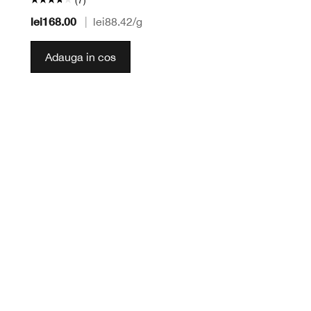
lei168.00
|
lei88.42
/g
Adauga in cos