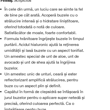
Finisaj:
Sclipicios
În cele din urmă, un luciu care se simte la fel
de bine pe cât arată. Acoperă buzele cu o
strălucire intensă și o hidratare liniștitoare,
oferind totodată o notă de culoare.
Satisfăcător de moale, foarte confortabil.
Formula hrănitoare îngrijește buzele în timpul
purtării. Acidul hialuronic ajută la reținerea
umidității și lasă buzele cu un aspect tonifiat.
Un amestec special de unt de aloe, unt de
avocado și unt de shea ajută la îngrijirea
buzelor.
Un amestec unic de unturi, ceară și ester
reflectorizant amplifică strălucirea, pentru
buze cu un aspect plin și definit.
Capătul în formă de clepsidră se înfășoară în
jurul buzelor pentru o aplicare super netedă și
precisă, oferind culoarea perfectă. Ca o
îmbrățișare pentru buze.