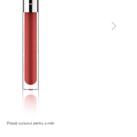
Plasați cursorul pentru a mări