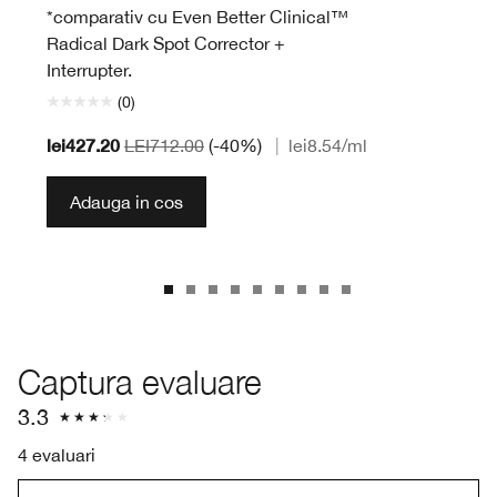
*comparativ cu Even Better Clinical™
Radical Dark Spot Corrector +
Interrupter.
(0)
lei427.20
LEI712.00
(-40%)
|
lei8.54
/ml
Adauga in cos
Captura evaluare
3.3
4 evaluari