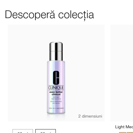
Descoperă colecția
2 dimensiuni
Light Me