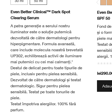
30 ml
50 ml
Light
Me
Even Better Clinical™ Dark Spot
Even Be
Clearing Serum
SPF 50
A patra generație a serului nostru
Fond de 
iluminator este o soluție puternică
și o for
dezvoltată de către dermatologi pentru
piele ma
hiperpigmentare. Formula avansată,
Testat d
care include molecula noastră brevetată
sensibil
UP302, echilibrează activii de iluminare
alergii.
mai puternici cu cei mai calmanți.*
Destul de delicat pentru toate tipurile de
lei290.0
piele, inclusiv pentru pielea sensibilă.
Dezvoltat de către dermatologi și testat
dermatologic. Sigur pentru pielea
Adaug
sensibilă. Testat pe toate tonurile de
piele.
Testat împotriva alergiilor. 100% fără
parfum.