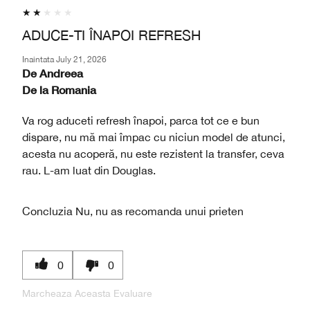
ADUCE-TI ÎNAPOI REFRESH
Inaintata
July 21, 2026
De
Andreea
De la
Romania
Va rog aduceti refresh înapoi, parca tot ce e bun
dispare, nu mă mai împac cu niciun model de atunci,
acesta nu acoperă, nu este rezistent la transfer, ceva
rau. L-am luat din Douglas.
Concluzia
Nu, nu as recomanda unui prieten
0
0
Marcheaza Aceasta Evaluare