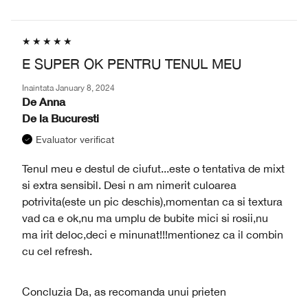
E SUPER OK PENTRU TENUL MEU
Inaintata
January 8, 2024
De
Anna
De la
Bucuresti
Evaluator verificat
Tenul meu e destul de ciufut...este o tentativa de mixt
si extra sensibil. Desi n am nimerit culoarea
potrivita(este un pic deschis),momentan ca si textura
vad ca e ok,nu ma umplu de bubite mici si rosii,nu
ma irit deloc,deci e minunat!!!mentionez ca il combin
cu cel refresh.
Concluzia
Da, as recomanda unui prieten