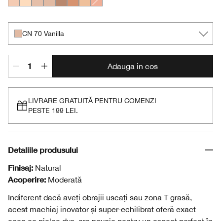
CN 40 Cream Chamois
CN 10 Alabaster
CN 28 Ivory
CN 70 Vanilla
CN 60 Linen
CN 90 Sand
WN 19 Beige Chiffon
CN 42 Neutral
CN 70 Vanilla
Adauga in cos
LIVRARE GRATUITĂ PENTRU COMENZI
PESTE 199 LEI.
Detaliile produsului
Finisaj:
Natural
Acoperire:
Moderată
Indiferent dacă aveți obrajii uscați sau zona T grasă,
acest machiaj inovator și super-echilibrat oferă exact