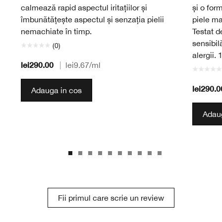
calmează rapid aspectul iritațiilor și
și o for
îmbunătățește aspectul și senzația pielii
piele ma
nemachiate în timp.
Testat d
sensibil
(0)
alergii.
lei290.00
|
lei9.67
/ml
lei290.0
Adauga in cos
Adaug
Fii primul care scrie un review