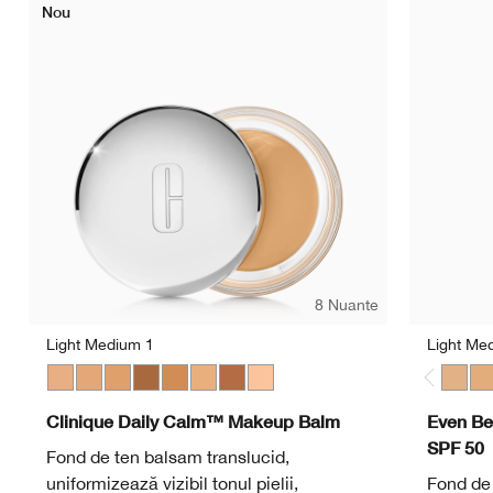
Nou
8 Nuante
Light Medium 1
Light Me
Light Medium 1
Light Medium 3
Medium
Deep 2
Medium Deep
Light Medium 2
Deep 1
Light
Light
Me
Clinique Daily Calm™ Makeup Balm
Even Be
SPF 50
Fond de ten balsam translucid,
uniformizează vizibil tonul pielii,
Fond de 