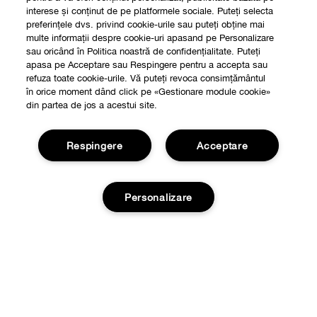
interese și conținut de pe platformele sociale. Puteți selecta
preferințele dvs. privind cookie-urile sau puteți obține mai
multe informații despre cookie-uri apasand pe Personalizare
sau oricând în Politica noastră de confidențialitate. Puteți
apasa pe Acceptare sau Respingere pentru a accepta sau
refuza toate cookie-urile. Vă puteți revoca consimțământul
în orice moment dând click pe «Gestionare module cookie»
din partea de jos a acestui site.
Respingere
Acceptare
Shop
Personalizare
Localizeaza un magazin
Despre
Smart Rewards
Adauga in cos
Filozofia Clinique
Oferte
Informatii Legale
Retururi si Schimburi