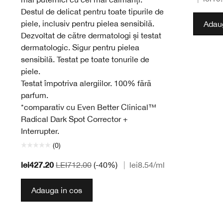
Destul de delicat pentru toate tipurile de
piele, inclusiv pentru pielea sensibilă.
Adaug
Dezvoltat de către dermatologi și testat
dermatologic. Sigur pentru pielea
sensibilă. Testat pe toate tonurile de
piele.
Testat împotriva alergiilor. 100% fără
parfum.
*comparativ cu Even Better Clinical™
Radical Dark Spot Corrector +
Interrupter.
(0)
lei427.20
LEI712.00
(-40%)
|
lei8.54
/ml
Adauga in cos