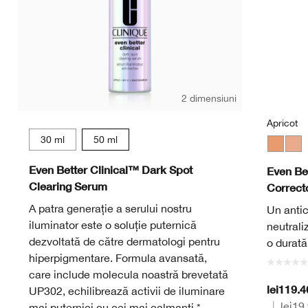
2 dimensiuni
Apricot
30 ml
50 ml
Apricot
Pea
Even Better Clinical™ Dark Spot
Even Be
Clearing Serum
Correct
A patra generație a serului nostru
Un antic
iluminator este o soluție puternică
neutrali
dezvoltată de către dermatologi pentru
o durată
hiperpigmentare. Formula avansată,
care include molecula noastră brevetată
lei119.
UP302, echilibrează activii de iluminare
|
lei19
mai puternici cu cei mai calmanți.*