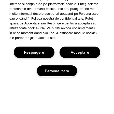
interese și conținut de pe platformele sociale. Puteți selecta
preferințele dvs. privind cookie-urile sau puteți obține mai
multe informații despre cookie-uri apasand pe Personalizare
sau oricând în Politica noastră de confidențialitate. Puteți
apasa pe Acceptare sau Respingere pentru a accepta sau
refuza toate cookie-urile. Vă puteți revoca consimțământul
în orice moment dând click pe «Gestionare module cookie»
din partea de jos a acestui site.
Respingere
Acceptare
Shop
Personalizare
Localizeaza un magazin
Despre
Smart Rewards
Adauga in cos
Filozofia Clinique
Oferte
Informatii Legale
Retururi si Schimburi