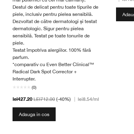
Destul de delicat pentru toate tipurile de
piele, inclusiv pentru pielea sensibilă.
Adaug
Dezvoltat de către dermatologi și testat
dermatologic. Sigur pentru pielea
sensibilă. Testat pe toate tonurile de
piele.
Testat împotriva alergiilor. 100% fără
parfum.
*comparativ cu Even Better Clinical™
Radical Dark Spot Corrector +
Interrupter.
(0)
lei427.20
LEI712.00
(-40%)
|
lei8.54
/ml
Adauga in cos