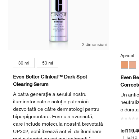
2 dimensiuni
Apricot
30 ml
50 ml
Apricot
Pea
Even Better Clinical™ Dark Spot
Even Be
Clearing Serum
Correct
A patra generație a serului nostru
Un antic
iluminator este o soluție puternică
neutrali
dezvoltată de către dermatologi pentru
o durată
hiperpigmentare. Formula avansată,
care include molecula noastră brevetată
lei119.
UP302, echilibrează activii de iluminare
|
lei19
mai puternici cu cei mai calmanți.*