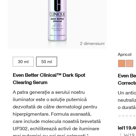
2 dimensiuni
Apricot
30 ml
50 ml
Apricot
Pea
Even Better Clinical™ Dark Spot
Even Be
Clearing Serum
Correct
A patra generație a serului nostru
Un antic
iluminator este o soluție puternică
neutrali
dezvoltată de către dermatologi pentru
o durată
hiperpigmentare. Formula avansată,
care include molecula noastră brevetată
lei119.
UP302, echilibrează activii de iluminare
|
lei19
mai puternici cu cei mai calmanți.*