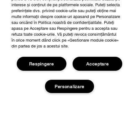
interese și conținut de pe platformele sociale. Puteți selecta
preferințele dvs. privind cookie-urile sau puteți obține mai
multe informații despre cookie-uri apasand pe Personalizare
sau oricând în Politica noastră de confidențialitate. Puteți
apasa pe Acceptare sau Respingere pentru a accepta sau
refuza toate cookie-urile. Vă puteți revoca consimțământul
în orice moment dând click pe «Gestionare module cookie»
din partea de jos a acestui site.
Respingere
Acceptare
Shop
Personalizare
Localizeaza un magazin
Despre
Smart Rewards
Stoc epuizat
Filozofia Clinique
Oferte
Informatii Legale
Retururi si Schimburi