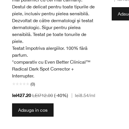
Destul de delicat pentru toate tipurile de
piele, inclusiv pentru pielea sensibilă.
Adaug
Dezvoltat de către dermatologi și testat
dermatologic. Sigur pentru pielea
sensibilă. Testat pe toate tonurile de
piele.
Testat împotriva alergiilor. 100% fără
parfum.
*comparativ cu Even Better Clinical™
Radical Dark Spot Corrector +
Interrupter.
(0)
lei427.20
LEI712.00
(-40%)
|
lei8.54
/ml
Adauga in cos